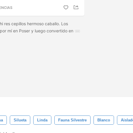
ENCIAS
hi res cepillos hermoso caballo. Los
 por mí en Poser y luego convertido en
sa
Silueta
Linda
Fauna Silvestre
Blanco
Aislad