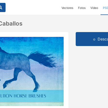
Vectores
Fotos
Vídeo
PS
Caballos
Desca