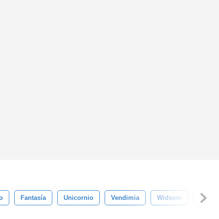
o
Fantasía
Unicornio
Vendimia
Widsom
Noble