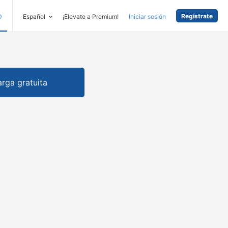
Regístrate
D
Español
¡Elevate a Premium!
Iniciar sesión
rga gratuita