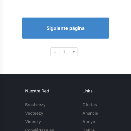
Siguiente página
1
Nuestra Red
Links
Brusheezy
Ofertas
Vecteezy
Anuncie
Videezy
Apoyo
Conviértase en
DMCA