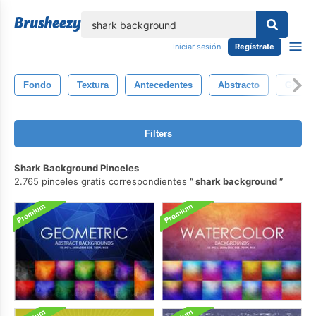
lose
Iniciar sesión
Regístrate
Fondo
Textura
Antecedentes
Abstracto
Gris
Filters
Shark Background Pinceles
2.765 pinceles gratis correspondientes
shark background