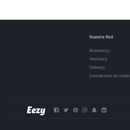
Nuestra Red
Brusheezy
Vecteezy
Videezy
Conviértase en colab