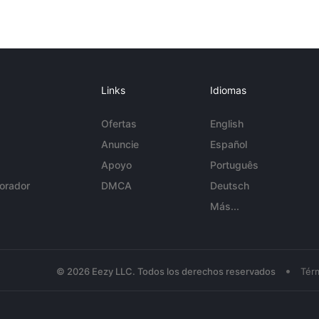
Links
Idiomas
Ofertas
English
Anuncie
Español
Apoyo
Português
orador
DMCA
Deutsch
Más...
•
© 2026 Eezy LLC. Todos los derechos reservados
Tér