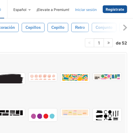
Regístrate
D
Español
¡Elevate a Premium!
Iniciar sesión
coración
Cepillos
Cepillo
Retro
Conjunto
Art
de 52
1