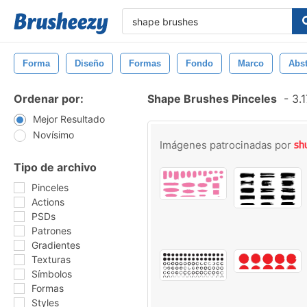
Forma
Diseño
Formas
Fondo
Marco
Abst
Ordenar por:
Shape Brushes Pinceles
-
3.1
Mejor Resultado
Novísimo
Imágenes patrocinadas por
Tipo de archivo
Pinceles
Actions
PSDs
Patrones
Gradientes
Texturas
Símbolos
Formas
Styles