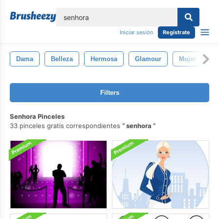
lose
Iniciar sesión
Regístrate
Dama
Belleza
Hermosa
Glamour
Mujer
I
Filters
Senhora Pinceles
33 pinceles gratis correspondientes
senhora