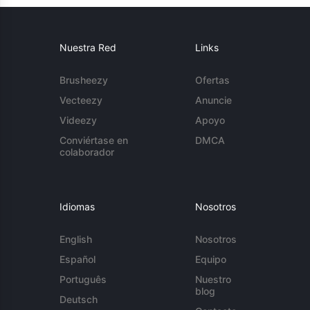
Nuestra Red
Links
Brusheezy
Ofertas
Vecteezy
Anuncie
Videezy
Apoyo
Conviértase en
DMCA
colaborador
Idiomas
Nosotros
English
Nosotros
Español
Equipo
Português
Nuestro
blog
Deutsch