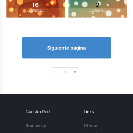
Siguiente página
1
Nuestra Red
Links
Brusheezy
Ofertas