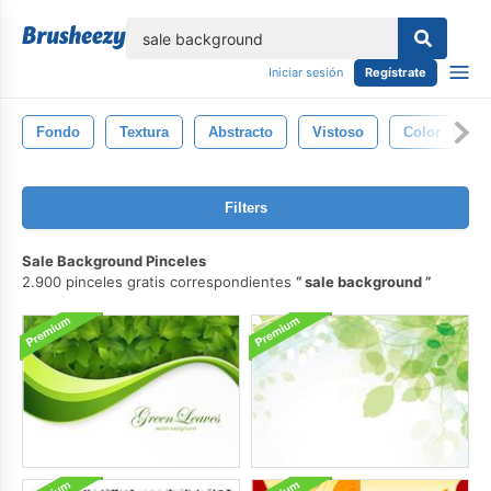
lose
Iniciar sesión
Regístrate
Fondo
Textura
Abstracto
Vistoso
Color
P
Filters
Sale Background Pinceles
2.900 pinceles gratis correspondientes
sale background