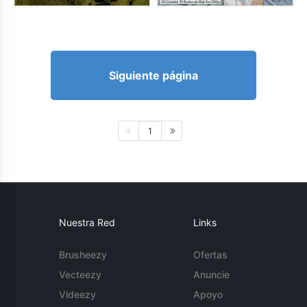
Siguiente página
1
Nuestra Red
Links
Brusheezy
Ofertas
Vecteezy
Anuncie
Videezy
Apoyo