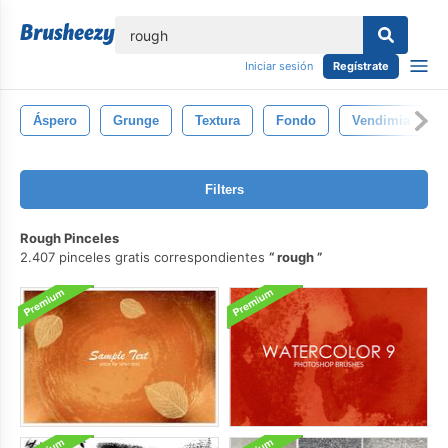
lose
Iniciar sesión
Regístrate
Áspero
Grunge
Textura
Fondo
Vendimia
Filters
Rough Pinceles
2.407 pinceles gratis correspondientes
rough