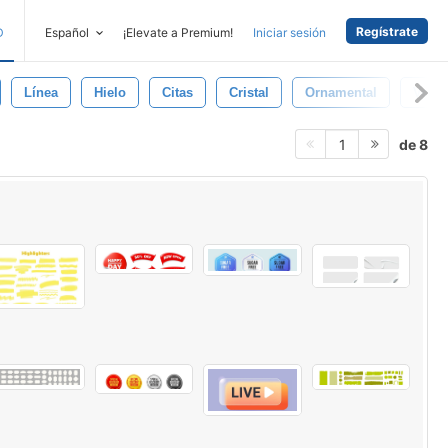
Regístrate
D
Español
¡Elevate a Premium!
Iniciar sesión
Línea
Hielo
Citas
Cristal
Ornamental
Vend
de 8
1