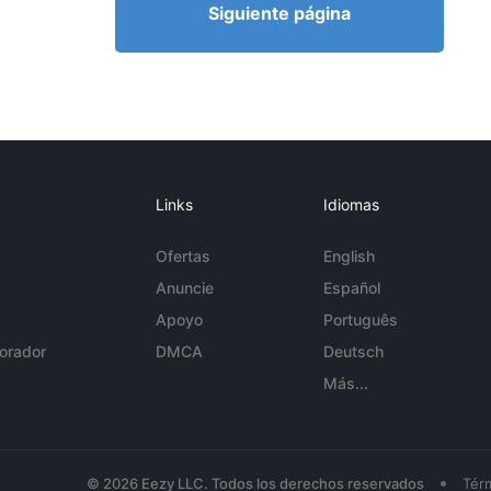
Siguiente página
Links
Idiomas
Ofertas
English
Anuncie
Español
Apoyo
Português
orador
DMCA
Deutsch
Más...
•
© 2026 Eezy LLC. Todos los derechos reservados
Tér