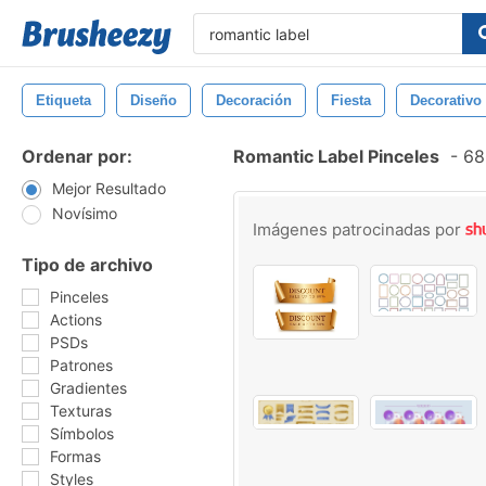
Etiqueta
Diseño
Decoración
Fiesta
Decorativo
Ordenar por:
Romantic Label Pinceles
-
680
Mejor Resultado
Novísimo
Imágenes patrocinadas por
Tipo de archivo
Pinceles
Actions
PSDs
Patrones
Gradientes
Texturas
Símbolos
Formas
Styles