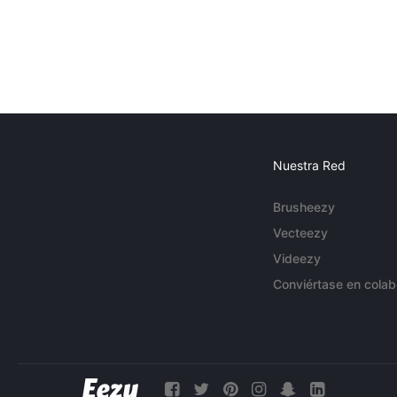
Nuestra Red
Brusheezy
Vecteezy
Videezy
Conviértase en colab