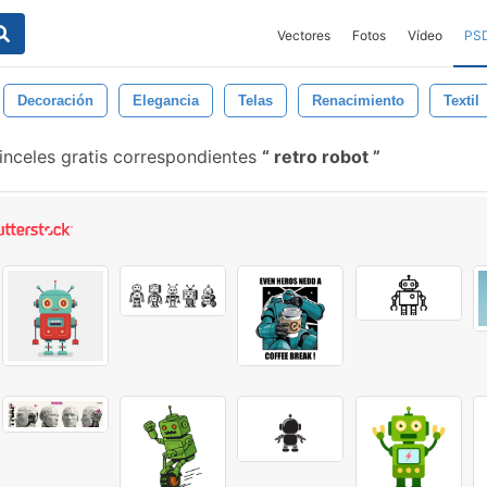
Vectores
Fotos
Vídeo
PS
Decoración
Elegancia
Telas
Renacimiento
Textil
nceles gratis correspondientes
retro robot