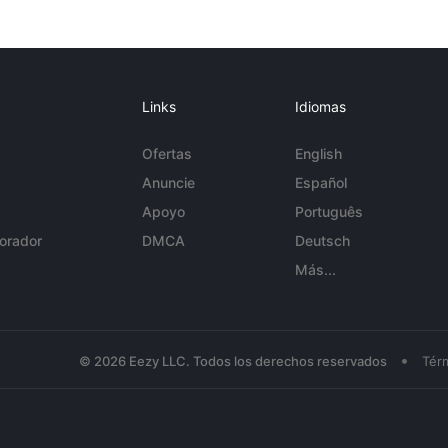
Links
Idiomas
Ofertas
English
Anuncie
Español
Apoyo
Português
orador
DMCA
Deutsch
Más...
•
© 2026 Eezy LLC. Todos los derechos reservados
Tér