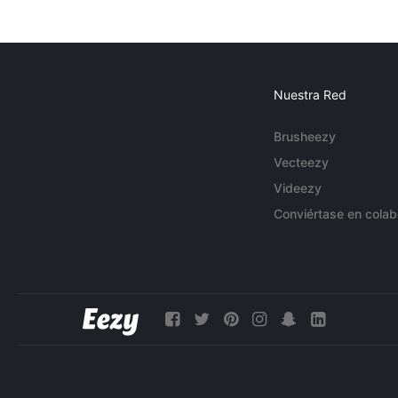
Nuestra Red
Brusheezy
Vecteezy
Videezy
Conviértase en colab