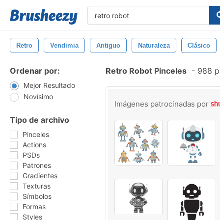
Retro
Vendimia
Antiguo
Naturaleza
Clásico
Ordenar por:
Retro Robot Pinceles
-
988 pi
Mejor Resultado
Novísimo
Imágenes patrocinadas por
Tipo de archivo
Pinceles
Actions
PSDs
Patrones
Gradientes
Texturas
Símbolos
Formas
Styles