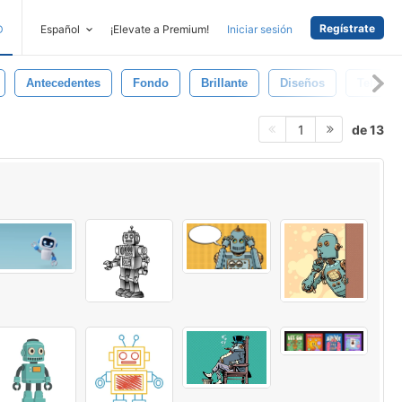
Regístrate
D
Español
¡Elevate a Premium!
Iniciar sesión
Antecedentes
Fondo
Brillante
Diseños
Tela
de 13
1