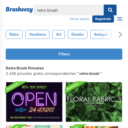
lose
Iniciar sesión
Regístrate
Retro
Vendimia
Art
Diseño
Antiguo
Textu
Filters
Retro Brush Pinceles
2.436 pinceles gratis correspondientes
retro brush