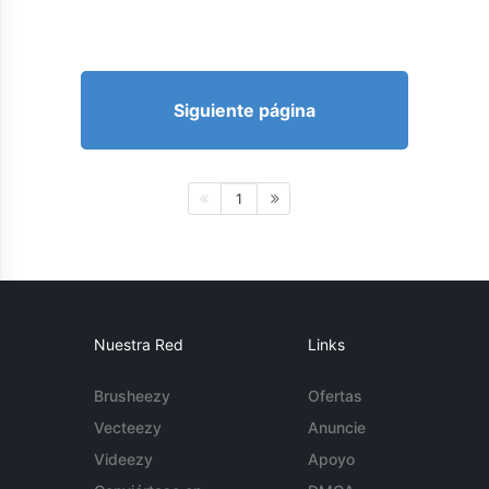
Siguiente página
1
Nuestra Red
Links
Brusheezy
Ofertas
Vecteezy
Anuncie
Videezy
Apoyo