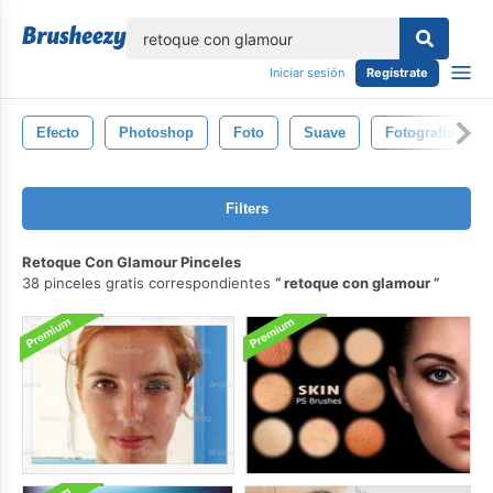
lose
Iniciar sesión
Regístrate
Efecto
Photoshop
Foto
Suave
Fotografía
Filters
Retoque Con Glamour Pinceles
38 pinceles gratis correspondientes
retoque con glamour