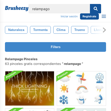
lose
Iniciar sesión
Regístrate
Naturaleza
Tormenta
Clima
Trueno
Lluvia
Filters
Relampago Pinceles
63 pinceles gratis correspondientes
relampago