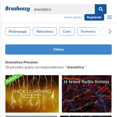
lose
Iniciar sesión
Regístrate
Relámpago
Naturaleza
Cielo
Tormenta
Nube
Filters
Dramático Pinceles
19 pinceles gratis correspondientes
dramático