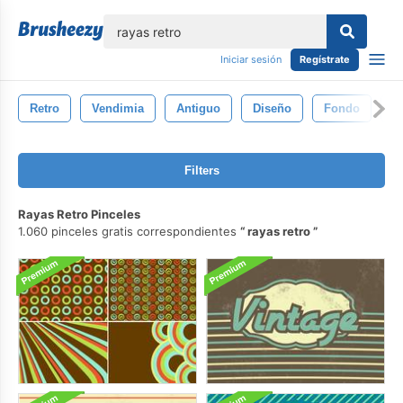
lose
Iniciar sesión
Regístrate
Retro
Vendimia
Antiguo
Diseño
Fondo
T
Filters
Rayas Retro Pinceles
1.060 pinceles gratis correspondientes
rayas retro