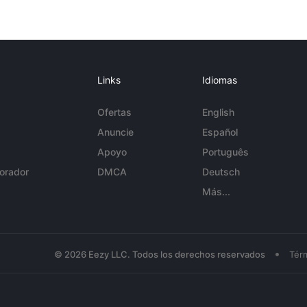
Links
Idiomas
Ofertas
English
Anuncie
Español
Apoyo
Português
orador
DMCA
Deutsch
Más...
•
© 2026 Eezy LLC. Todos los derechos reservados
Tér