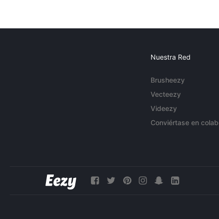
Nuestra Red
Brusheezy
Vecteezy
Videezy
Conviértase en colab