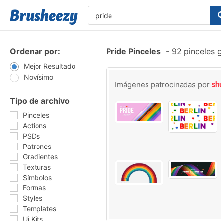
Ordenar por:
Pride Pinceles
-
92 pinceles g
Mejor Resultado
Novísimo
Imágenes patrocinadas por
Tipo de archivo
Pinceles
Actions
PSDs
Patrones
Gradientes
Texturas
Símbolos
Formas
Styles
Templates
Ui Kits