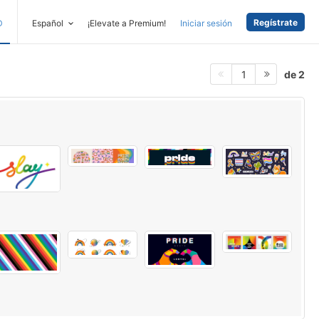
Regístrate
D
Español
¡Elevate a Premium!
Iniciar sesión
de 2
1