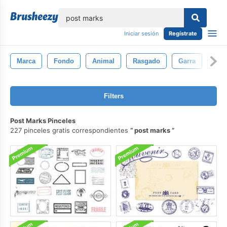
lose
Iniciar sesión
Regístrate
Marca
Fondo
Animal
Rasgado
Garra
Des
Filters
Post Marks Pinceles
227 pinceles gratis correspondientes
post marks