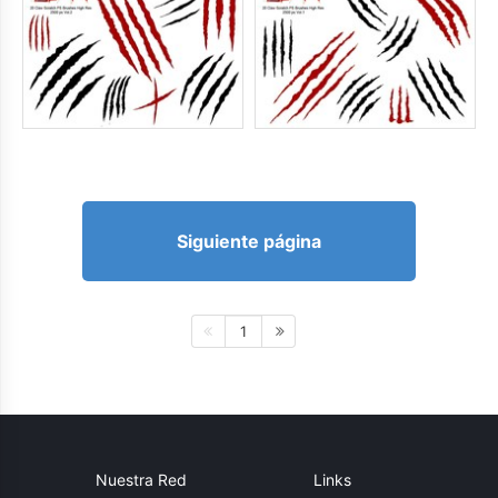
Siguiente página
1
Nuestra Red
Links