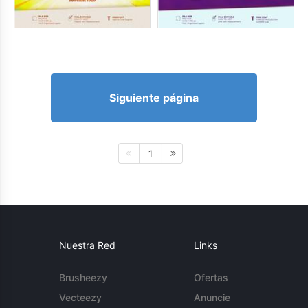
Siguiente página
1
Nuestra Red
Links
Brusheezy
Ofertas
Vecteezy
Anuncie