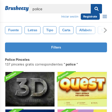
lose
Iniciar sesión
Regístrate
Fuente
Letras
Tipo
Carta
Alfabeto
Seguri
Filters
Police Pinceles
137 pinceles gratis correspondientes
police