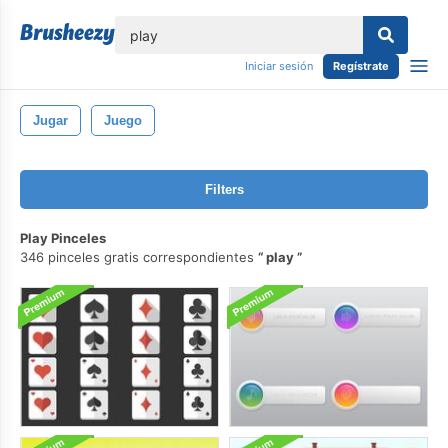
lose
Iniciar sesión
Regístrate
Jugar
Juego
Filters
Play Pinceles
346 pinceles gratis correspondientes
play