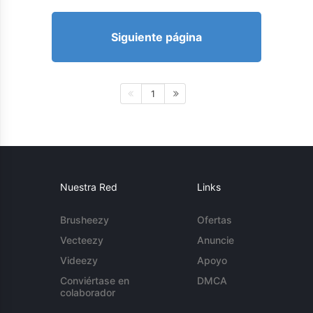
Siguiente página
1
Nuestra Red
Links
Brusheezy
Ofertas
Vecteezy
Anuncie
Videezy
Apoyo
Conviértase en
DMCA
colaborador