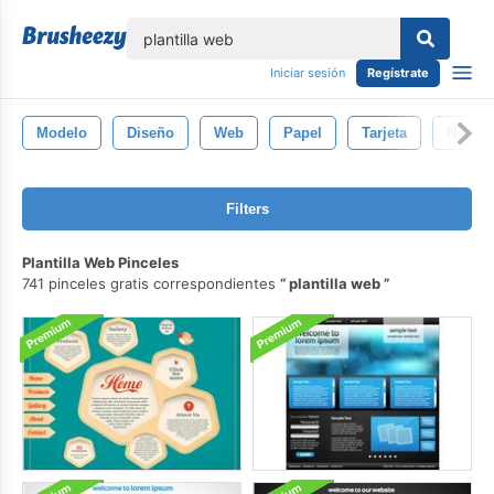
lose
Iniciar sesión
Regístrate
Modelo
Diseño
Web
Papel
Tarjeta
Negoc
Filters
Plantilla Web Pinceles
741 pinceles gratis correspondientes
plantilla web