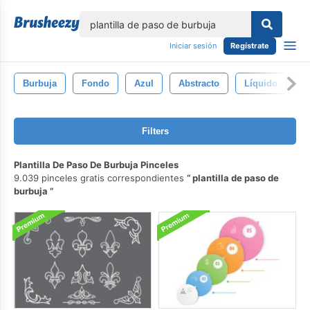
lose
Iniciar sesión
Regístrate
Burbuja
Fondo
Azul
Abstracto
Líquido
A
Filters
Plantilla De Paso De Burbuja Pinceles
9.039 pinceles gratis correspondientes
plantilla de paso de
burbuja