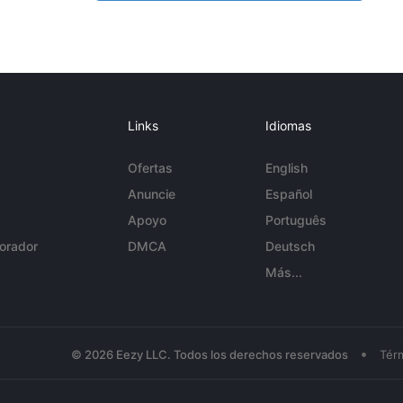
Links
Idiomas
Ofertas
English
Anuncie
Español
Apoyo
Português
orador
DMCA
Deutsch
Más...
•
© 2026 Eezy LLC. Todos los derechos reservados
Tér