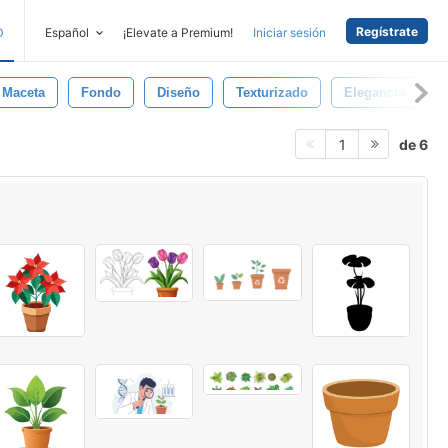
Regístrate
D
Español
¡Elevate a Premium!
Iniciar sesión
Maceta
Fondo
Diseño
Texturizado
Elegancia
T
de 6
1