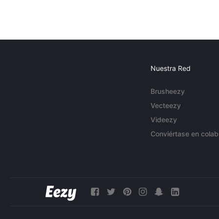
Nuestra Red
Brusheezy
Vecteezy
Videezy
Conviértase en colab