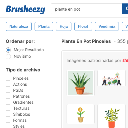
Naturaleza
Planta
Hoja
Floral
Vendimia
V
Ordenar por:
Plante En Pot Pinceles
-
355 p
Mejor Resultado
Novísimo
Imágenes patrocinadas por
Tipo de archivo
Pinceles
Actions
PSDs
Patrones
Gradientes
Texturas
Símbolos
Formas
Styles