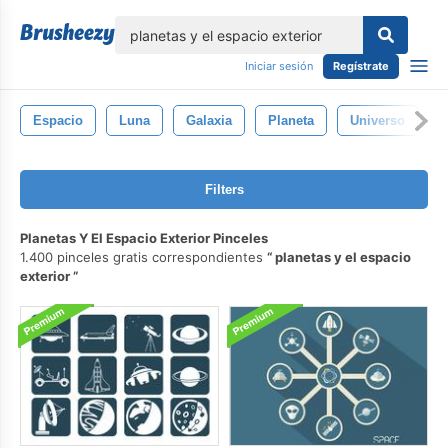
lose
Iniciar sesión
Regístrate
Espacio
Luna
Galaxia
Planeta
Universo
E
Filters
Planetas Y El Espacio Exterior Pinceles
1.400 pinceles gratis correspondientes
planetas y el espacio
exterior