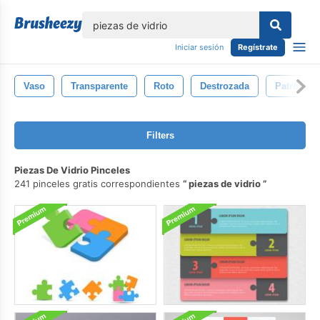
lose
Iniciar sesión
Regístrate
Vaso
Transparente
Roto
Destrozada
Patrón
Filters
Piezas De Vidrio Pinceles
241 pinceles gratis correspondientes
piezas de vidrio