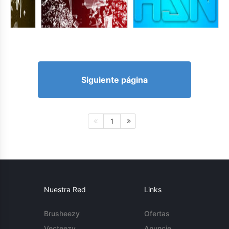
Siguiente página
1
Nuestra Red
Links
Brusheezy
Ofertas
Vecteezy
Anuncie