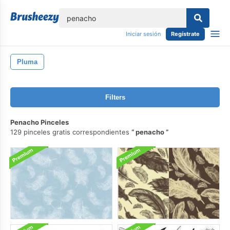
lose
Iniciar sesión
Regístrate
Pluma
Filters
Penacho Pinceles
129 pinceles gratis correspondientes
penacho