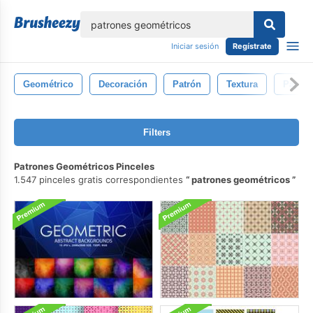
lose
Iniciar sesión
Regístrate
Geométrico
Decoración
Patrón
Textura
Papel 
Filters
Patrones Geométricos Pinceles
1.547 pinceles gratis correspondientes
patrones geométricos