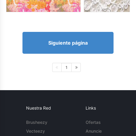
Siguiente página
1
Nuestra Red
Links
Brusheezy
Ofertas
Vecteezy
Anuncie