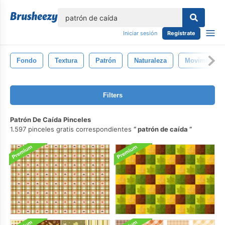
lose
Iniciar sesión
Regístrate
Fondo
Textura
Patrón
Naturaleza
Movimiento
Filters
Patrón De Caída Pinceles
1.597 pinceles gratis correspondientes
patrón de caída