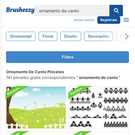
lose
Iniciar sesión
Regístrate
Ornamental
Floral
Diseño
Decoración
Elemen
Filters
Ornamento De Canto Pinceles
741 pinceles gratis correspondientes
ornamento de canto