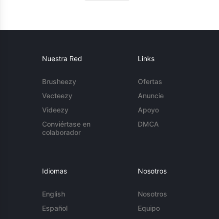
Nuestra Red
Links
Brusheezy
Ofertas
Vecteezy
Anuncie
Videezy
Apoyo
Conviértase en
DMCA
colaborador
Idiomas
Nosotros
English
Nosotros
Español
Equipo