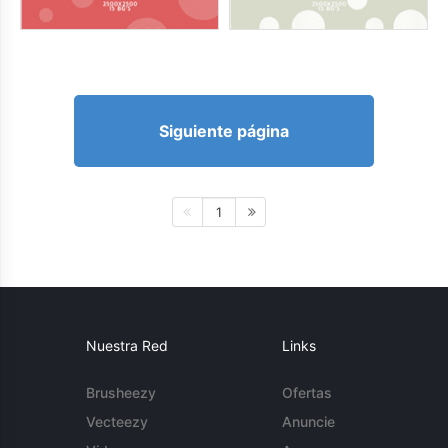
Siguiente página
1
Nuestra Red
Links
Brusheezy
Ofertas
Vecteezy
Anuncie