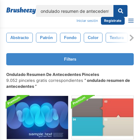
lose
Iniciar sesión
Regístrate
Abstracto
Patrón
Fondo
Color
Textura
An
Filters
Ondulado Resumen De Antecedentes Pinceles
9.052 pinceles gratis correspondientes
ondulado resumen de
antecedentes