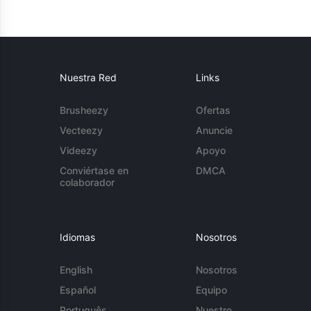
Nuestra Red
Links
Brusheezy
Ofertas
Vecteezy
Anuncie
Videezy
Apoyo
Conviértase en
DMCA
colaborador
Idiomas
Nosotros
English
Nosotros
Español
Equipo
Português
Nuestro