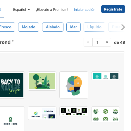
Regístrate
D
Español
¡Elevate a Premium!
Iniciar sesión
Fresco
Mojado
Aislado
Mar
Líquido
Pureza
grond
de 49
1