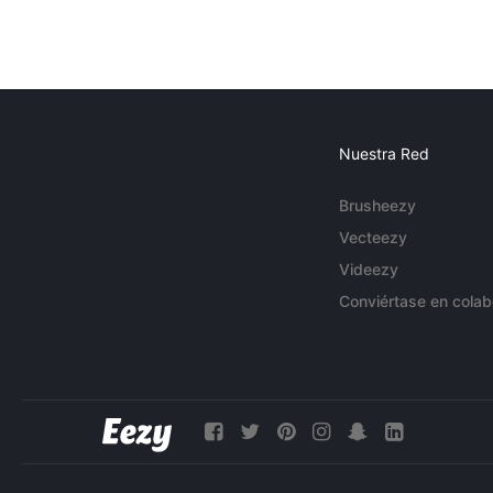
Nuestra Red
Brusheezy
Vecteezy
Videezy
Conviértase en colab