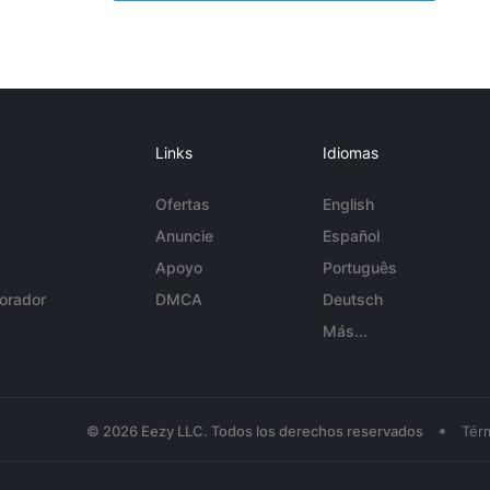
Links
Idiomas
Ofertas
English
Anuncie
Español
Apoyo
Português
orador
DMCA
Deutsch
Más...
•
© 2026 Eezy LLC. Todos los derechos reservados
Tér