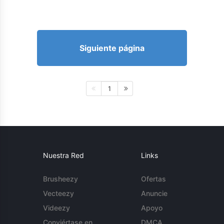
Siguiente página
1
Nuestra Red
Links
Brusheezy
Ofertas
Vecteezy
Anuncie
Videezy
Apoyo
Conviértase en
DMCA