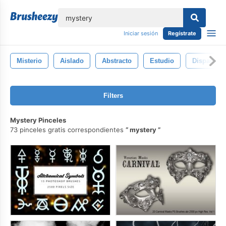
lose
Iniciar sesión
Regístrate
Misterio
Aislado
Abstracto
Estudio
Disparo
Filters
Mystery Pinceles
73 pinceles gratis correspondientes
mystery