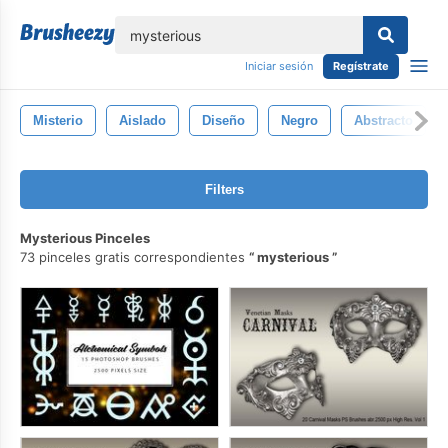
lose
Iniciar sesión
Regístrate
Misterio
Aislado
Diseño
Negro
Abstracto
Filters
Mysterious Pinceles
73 pinceles gratis correspondientes
mysterious