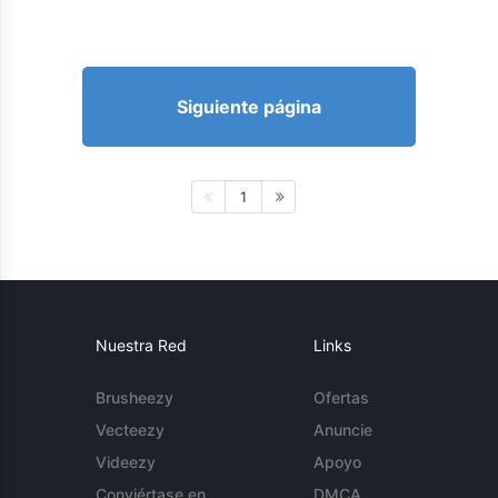
Siguiente página
1
Nuestra Red
Links
Brusheezy
Ofertas
Vecteezy
Anuncie
Videezy
Apoyo
Conviértase en
DMCA