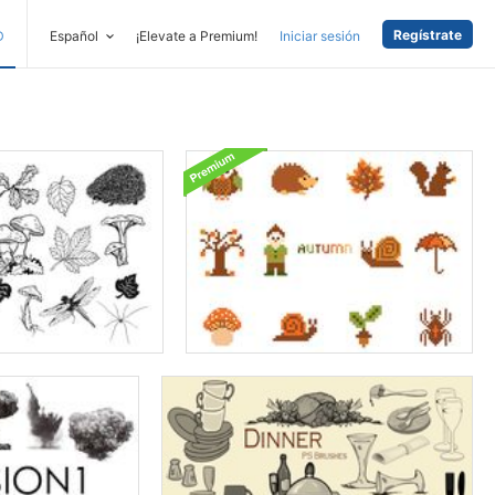
Regístrate
D
Español
¡Elevate a Premium!
Iniciar sesión