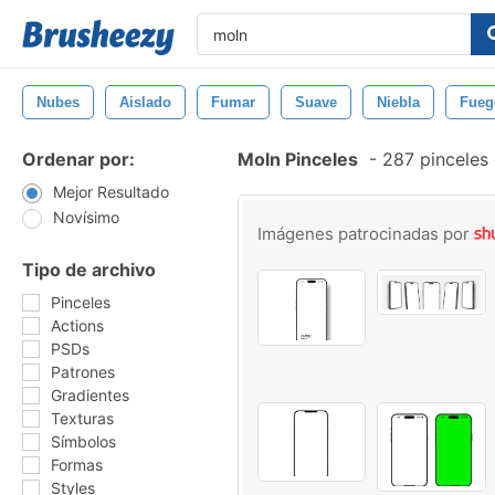
Nubes
Aislado
Fumar
Suave
Niebla
Fueg
Ordenar por:
Moln Pinceles
-
287 pinceles 
Mejor Resultado
Novísimo
Imágenes patrocinadas por
Tipo de archivo
Pinceles
Actions
PSDs
Patrones
Gradientes
Texturas
Símbolos
Formas
Styles