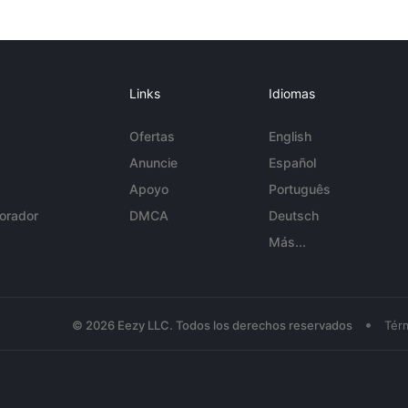
Links
Idiomas
Ofertas
English
Anuncie
Español
Apoyo
Português
orador
DMCA
Deutsch
Más...
•
© 2026 Eezy LLC. Todos los derechos reservados
Tér