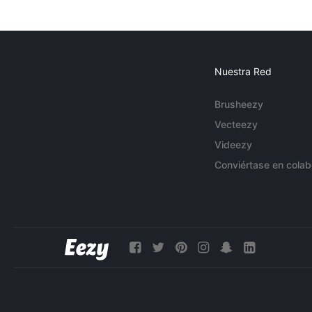
Nuestra Red
Brusheezy
Vecteezy
Videezy
Conviértase en colab