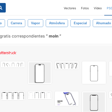
Vectores
Fotos
Vídeo
PS
o
Carrera
Vapor
Atmósfera
Especial
Ahumado
gratis correspondientes
moln