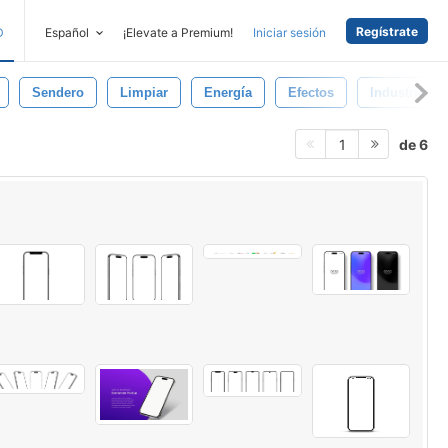
Regístrate
D
Español
¡Elevate a Premium!
Iniciar sesión
Sendero
Limpiar
Energía
Efectos
Industria
de 6
1