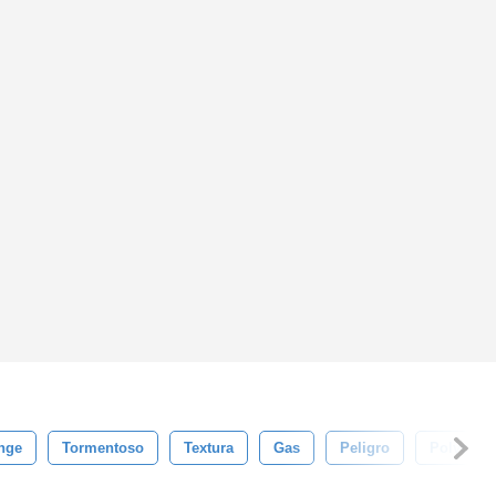
nge
Tormentoso
Textura
Gas
Peligro
Polvo