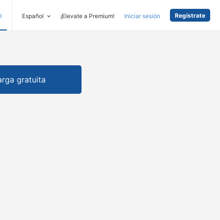
Regístrate
D
Español
¡Elevate a Premium!
Iniciar sesión
rga gratuita