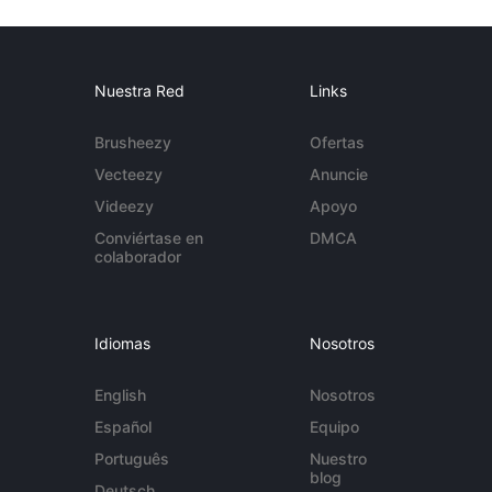
Nuestra Red
Links
Brusheezy
Ofertas
Vecteezy
Anuncie
Videezy
Apoyo
Conviértase en
DMCA
colaborador
Idiomas
Nosotros
English
Nosotros
Español
Equipo
Português
Nuestro
blog
Deutsch