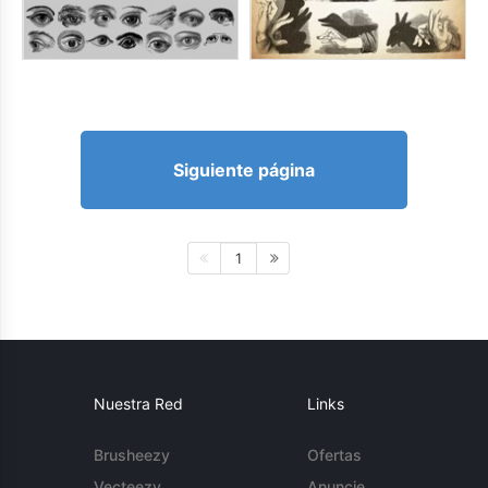
Siguiente página
1
Nuestra Red
Links
Brusheezy
Ofertas
Vecteezy
Anuncie