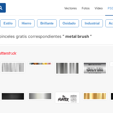
Vectores
Fotos
Vídeo
PS
Estilo
Hierro
Brillante
Oxidado
Industrial
Ac
pinceles gratis correspondientes
metal brush