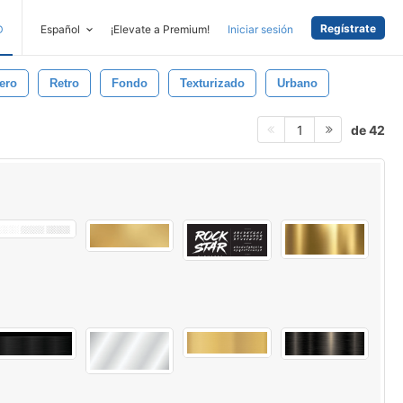
Regístrate
D
Español
¡Elevate a Premium!
Iniciar sesión
ero
Retro
Fondo
Texturizado
Urbano
de 42
1