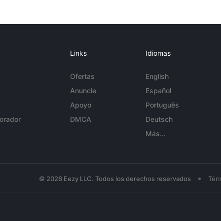
Links
Idiomas
Ofertas
English
Anuncie
Español
Apoyo
Português
orador
DMCA
Deutsch
Más...
•
© 2026 Eezy LLC. Todos los derechos reservados
Tér