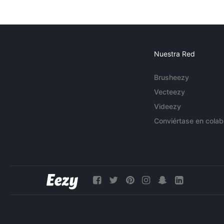
Nuestra Red
Brusheezy
Vecteezy
Videezy
Conviértase en colab