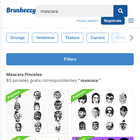
lose
Iniciar sesión
Regístrate
Grunge
Vendimia
Textura
Carrera
Chapoteo
Filters
Mascara Pinceles
83 pinceles gratis correspondientes
mascara