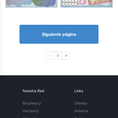
Siguiente página
1
Nuestra Red
Links
Brusheezy
Ofertas
Vecteezy
Anuncie