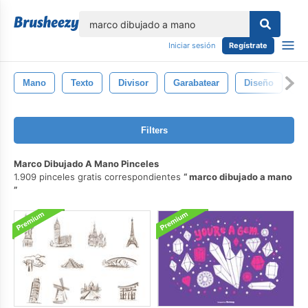
lose
Iniciar sesión
Regístrate
Mano
Texto
Divisor
Garabatear
Diseño
De
Filters
Marco Dibujado A Mano Pinceles
1.909 pinceles gratis correspondientes
marco dibujado a mano