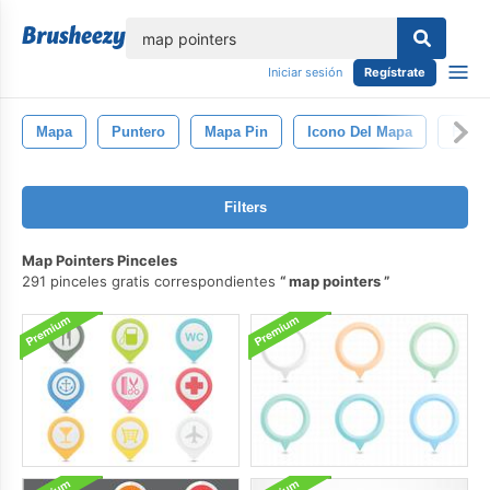
lose
Iniciar sesión
Regístrate
Mapa
Puntero
Mapa Pin
Icono Del Mapa
Flech
Filters
Map Pointers Pinceles
291 pinceles gratis correspondientes
map pointers