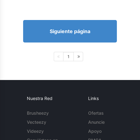
Siguiente página
1
Nuestra Red
Links
Brusheezy
Ofertas
Vecteezy
Anuncie
Videezy
Apoyo