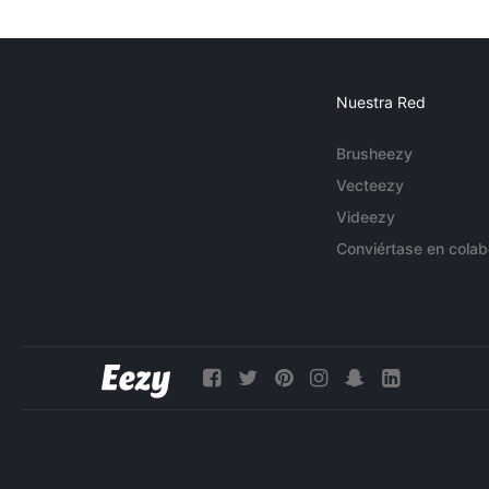
Nuestra Red
Brusheezy
Vecteezy
Videezy
Conviértase en colab