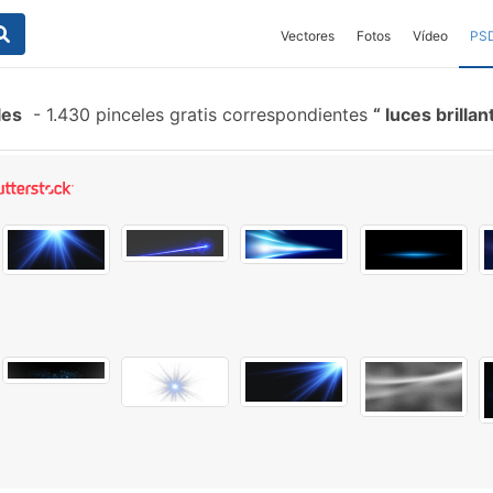
Vectores
Fotos
Vídeo
PS
les
-
1.430 pinceles gratis correspondientes
luces brilla