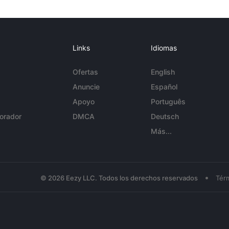
Links
Idiomas
Ofertas
English
Anuncie
Español
Apoyo
Português
orador
DMCA
Deutsch
Más...
•
© 2026 Eezy LLC. Todos los derechos reservados
Tér