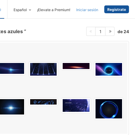
Regístrate
D
Español
¡Elevate a Premium!
Iniciar sesión
ntes azules
de 24
1