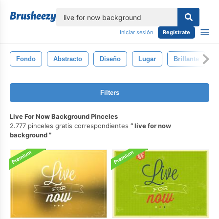
lose
Iniciar sesión
Regístrate
Fondo
Abstracto
Diseño
Lugar
Brillante
Filters
Live For Now Background Pinceles
2.777 pinceles gratis correspondientes
live for now
background