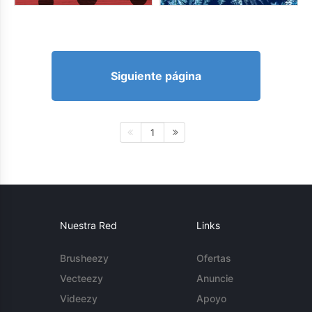
Siguiente página
1
Nuestra Red
Links
Brusheezy
Ofertas
Vecteezy
Anuncie
Videezy
Apoyo