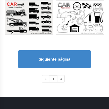
Siguiente página
1