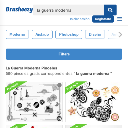
lose
Iniciar sesión
Regístrate
Moderno
Aislado
Photoshop
Diseño
Automóvi
Filters
La Guerra Moderna Pinceles
590 pinceles gratis correspondientes
la guerra moderna