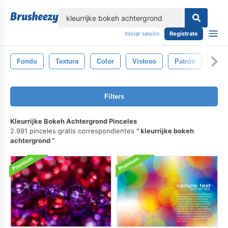
lose
Iniciar sesión
Regístrate
Fondo
Textura
Color
Vistoso
Patrón
Abst
Filters
Kleurrijke Bokeh Achtergrond Pinceles
2.991 pinceles gratis correspondientes
kleurrijke bokeh
achtergrond