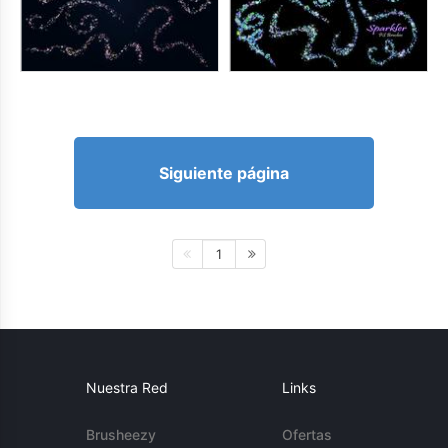
Siguiente página
1
Nuestra Red
Links
Brusheezy
Ofertas