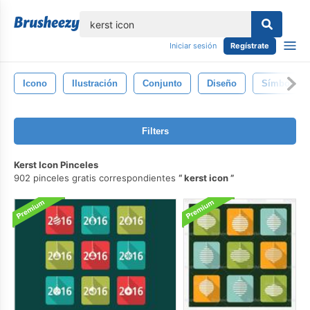
lose
Iniciar sesión
Regístrate
Icono
Ilustración
Conjunto
Diseño
Símbolo
Filters
Kerst Icon Pinceles
902 pinceles gratis correspondientes
kerst icon