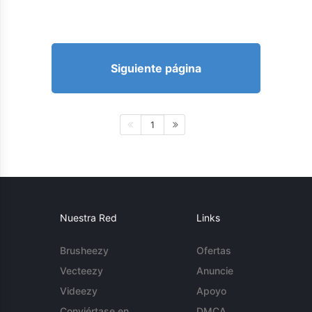
Siguiente página
1
Nuestra Red
Links
Brusheezy
Ofertas
Vecteezy
Anuncie
Videezy
Apoyo
Conviértase en
DMCA