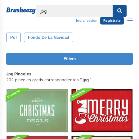
lose
Iniciar sesión
Regístrate
Pdf
Fondo De La Navidad
Filters
Jpg Pinceles
202 pinceles gratis correspondientes
jpg