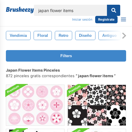
lose
Iniciar sesión
Regístrate
Vendimia
Floral
Retro
Diseño
Antiguo
De
Filters
Japan Flower Items Pinceles
872 pinceles gratis correspondientes
japan flower items