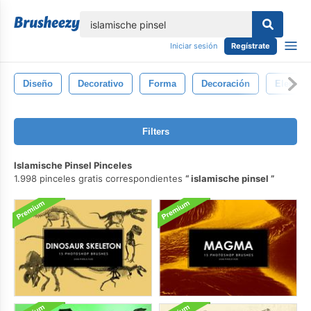
lose
Iniciar sesión
Regístrate
Diseño
Decorativo
Forma
Decoración
Element
Filters
Islamische Pinsel Pinceles
1.998 pinceles gratis correspondientes
islamische pinsel