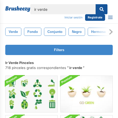
lose
Iniciar sesión
Regístrate
Verde
Fondo
Conjunto
Negro
Hermosa
C
Filters
Ir Verde Pinceles
718 pinceles gratis correspondientes
ir verde