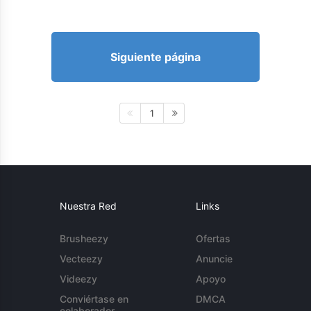
Siguiente página
1
Nuestra Red
Links
Brusheezy
Ofertas
Vecteezy
Anuncie
Videezy
Apoyo
Conviértase en
DMCA
colaborador