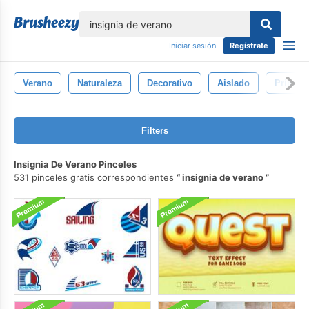
lose
Iniciar sesión
Regístrate
Verano
Naturaleza
Decorativo
Aislado
Primave
Filters
Insignia De Verano Pinceles
531 pinceles gratis correspondientes
insignia de verano