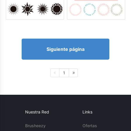
Siguiente página
1
Nuestra Red
Links
Brusheezy
Ofertas